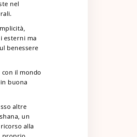
ste nel
ali.
mplicità,
si esterni ma
sul benessere
a con il mondo
 in buona
sso altre
rshana, un
ricorso alla
e proprio