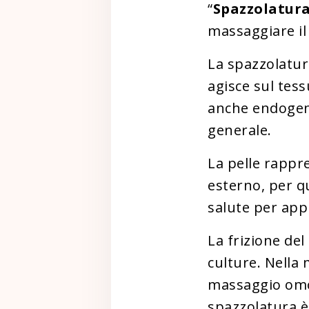
“
Spazzolatura
massaggiare il
La spazzolatur
agisce sul tes
anche endogeni
generale.
La pelle rappr
esterno, per q
salute per appr
La frizione del
culture. Nella
massaggio omol
spazzolatura è