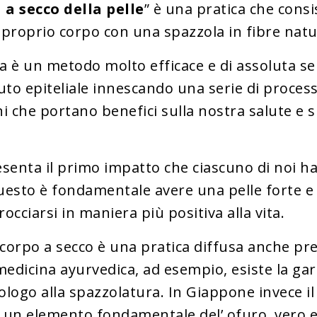
 a secco della pelle
” è una pratica che consi
 proprio corpo con una spazzola in fibre natur
a è un metodo molto efficace e di assoluta se
suto epiteliale innescando una serie di proces
 che portano benefici sulla nostra salute e 
esenta il primo impatto che ciascuno di noi h
uesto è fondamentale avere una pelle forte e
occiarsi in maniera più positiva alla vita.
 corpo a secco è una pratica diffusa anche pre
 medicina ayurvedica, ad esempio, esiste la ga
ogo alla spazzolatura. In Giappone invece il 
 un elemento fondamentale del’ ofuro, vero 