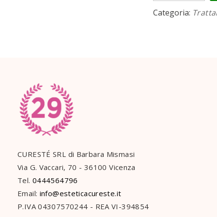
essenziali
Categoria:
Tratt
quantità
CURESTÉ SRL di Barbara Mismasi
Via G. Vaccari, 70 - 36100 Vicenza
Tel.
0444564796
Email:
info@esteticacureste.it
P.IVA 04307570244 - REA VI-394854