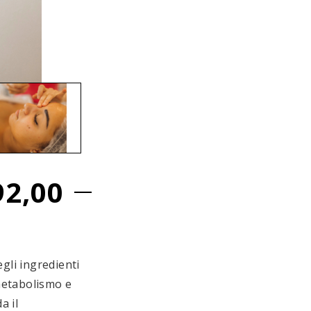
92,00
egli ingredienti
 metabolismo e
a il