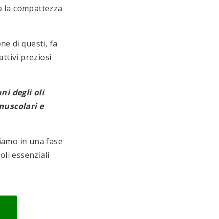
da la compattezza
one di questi, fa
attivi preziosi
ni degli oli
muscolari e
iamo in una fase
li essenziali