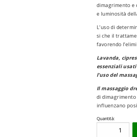
dimagrimento e q
e luminosità dell
L’uso di determina
si che il trattame
favorendo l’elimi
Lavanda, cipress
essenziali usat
l’uso del massa
Il massaggio d
di dimagrimento 
influenzano posi
Quantità:
Massaggio
oli