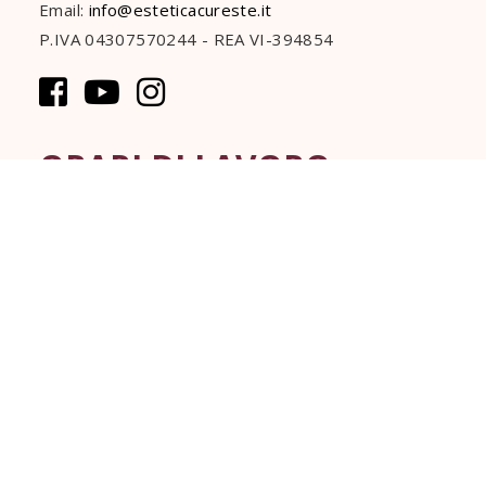
Email:
info@esteticacureste.it
P.IVA 04307570244 - REA VI-394854
ORARI DI LAVORO
Dal Martedì al Venerdì:
09:00 - 19:00
Sabato:
09:00 - 17:00
Domenica e Lunedì:
Chiuso